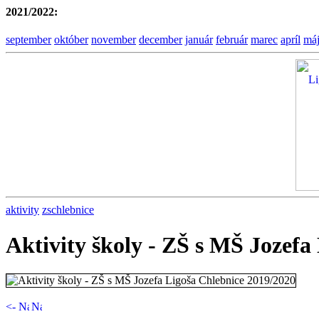
2021/2022:
september
október
november
december
január
február
marec
apríl
má
aktivity
zschlebnice
Aktivity školy - ZŠ s MŠ Jozefa