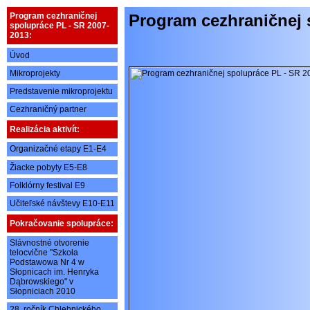
Program cezhraničnej
Program cezhraničnej 
spolupráce PL - SR 2007-
2013:
Úvod
Mikroprojekty
Predstavenie mikroprojektu
Cezhraničný partner
Realizácia aktivít:
Organizačné etapy E1-E4
Žiacke pobyty E5-E8
Folklórny festival E9
Učiteľské návštevy E10-E11
Pokračovanie spolupráce:
Slávnostné otvorenie
telocvične "Szkoła
Podstawowa Nr 4 w
Słopnicach im. Henryka
Dąbrowskiego" v
Słopniciach 2010
28. ročník Chlebnického