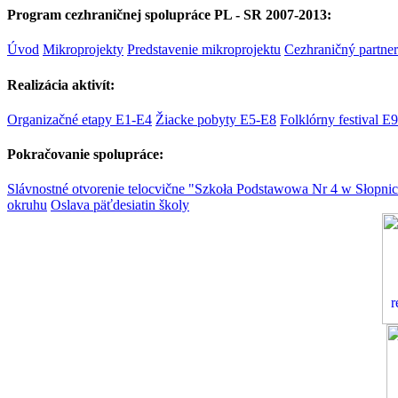
Program cezhraničnej spolupráce PL - SR 2007-2013:
Úvod
Mikroprojekty
Predstavenie mikroprojektu
Cezhraničný partner
Realizácia aktivít:
Organizačné etapy E1-E4
Žiacke pobyty E5-E8
Folklórny festival E9
Pokračovanie spolupráce:
Slávnostné otvorenie telocvične "Szkoła Podstawowa Nr 4 w Słopni
okruhu
Oslava päťdesiatin školy