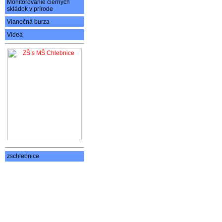
Monitorovanie čiernych
skládok v prírode
Vianočná burza
Videá
zschlebnice