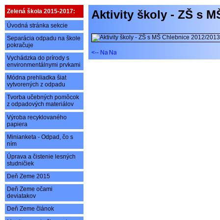
Zelená škola 2015-2017:
Aktivity školy - ZŠ s 
Úvodná stránka sekcie
Separácia odpadu na škole
pokračuje
Vychádzka do prírody s
environmentálnymi prvkami
Módna prehliadka šiat
vytvorených z odpadu
Tvorba učebných pomôcok
z odpadových materiálov
Výroba recyklovaného
papiera
Minianketa - Odpad, čo s
ním
Úprava a čistenie lesných
studničiek
Deň Zeme 2015
Deň Zeme očami
deviatakov
Deň Zeme článok