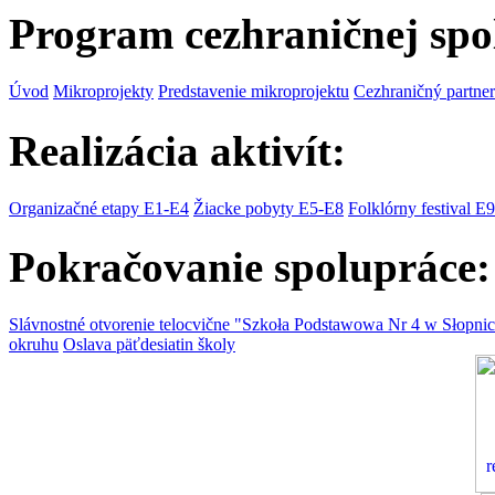
Program cezhraničnej spo
Úvod
Mikroprojekty
Predstavenie mikroprojektu
Cezhraničný partner
Realizácia aktivít:
Organizačné etapy E1-E4
Žiacke pobyty E5-E8
Folklórny festival E9
Pokračovanie spolupráce:
Slávnostné otvorenie telocvične "Szkoła Podstawowa Nr 4 w Słopni
okruhu
Oslava päťdesiatin školy