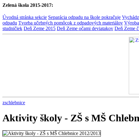
Zelená škola 2015-2017:
Úvodná stránka sekcie
Separácia odpadu na škole pokračuje
Vychádz
odpadu
Tvorba učebných pomôcok z odpadových materiálov
Výroba
studničiek
Deň Zeme 2015
Deň Zeme očami deviatakov
Deň Zeme č
zschlebnice
Aktivity školy - ZŠ s MŠ Chlebn